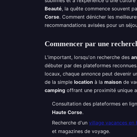
sublimes et à l’expérience d'une culture 
Beauté
, la quête commence souvent par
Corse
. Comment dénicher les meilleures
recommandations avisées pour un séjour
Commencer par une recherche
L'important, lorsqu'on recherche des
an
débuter par des plateformes reconnues. 
locaux, chaque annonce peut devenir une
de la simple
location
à la
maison
de va
camping
offrant une proximité unique a
Consultation des plateformes en lig
Haute Corse
.
Recherche d'un
village vacances en
et magazines de voyage.