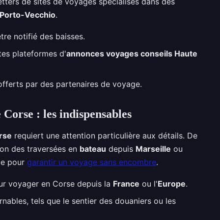
ters de sites de voyages spécialisés dans des
Porto-Vecchio
.
tre notifié des baisses.
tes plateformes d'
annonces voyages conseils Haute
fferts par des partenaires de voyage.
Corse : les indispensables
rse
requiert une attention particulière aux détails. De
tion des traversées en
bateau
depuis
Marseille
ou
ce pour
garantir un voyage sans encombre
.
ur voyager en Corse depuis la
France
ou l'
Europe
.
rnables, tels que le sentier des douaniers ou les