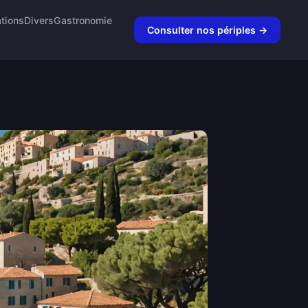
tions
Divers
Gastronomie
Consulter nos périples →