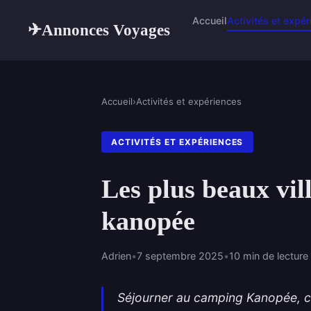
Accueil
Activités et expé
Annonces Voyages
✈
Accueil
›
Activités et expériences
ACTIVITÉS ET EXPÉRIENCES
Les plus beaux vil
kanopée
Adrien
•
7 septembre 2025
•
10 min de lecture
Séjourner au camping Kanopée, c’e