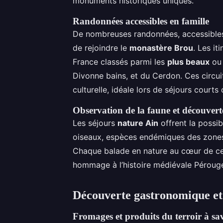
monuments historiques uniques.
Randonnées accessibles en famille
De nombreuses randonnées, accessibles 
de rejoindre le
monastère Brou
. Les i
France classés parmi les
plus beaux
ou 
Divonne bains, et du Cerdon. Ces circu
culturelle, idéale lors de séjours courts
Observation de la faune et découverte 
Les séjours
nature Ain
offrent la possib
oiseaux, espèces endémiques des zones
Chaque balade en nature au cœur de ces l
hommage à l’histoire médiévale Pérouge
Découverte gastronomique et s
Fromages et produits du terroir à sav