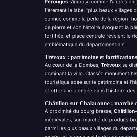
Pérouges
s’impose comme l’un des plus 
fièrement le label “plus beaux villages 
connue comme la perle de la région rhon
de pierre et son histoire évoquant la p
fortifiée, et place centrale révèlent le r
emblématique du departement ain.
Trévoux : patrimoine et fortification
Au cœur de la Dombes,
Trévoux
se dist
dominant la ville. Classée monument his
touristique axée sur le patrimoine et l’h
et offre une plongée dans l’histoire des
Châtillon-sur-Chalaronne : marché cou
À proximité du bourg bresse,
Châtillon
médiévales, son marché de produits bre
parmi les plus beaux villages du depart
musée, et la convivialité de son centre, i