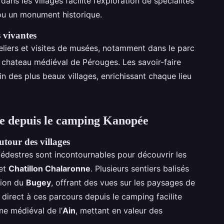
ns les villages facilite l’exploration de spécialités
e ou un monument historique.
s vivantes
teliers et visites de musées, notamment dans le parc
 chateau médiéval de Pérouges. Les savoir-faire
in des plus beaux villages, enrichissant chaque lieu
ure depuis le camping Kanopée
autour des villages
pédestres sont incontournables pour découvrir les
et
Chatillon Chalaronne
. Plusieurs sentiers balisés
égion du
Bugey
, offrant des vues sur les paysages de
 direct à ces parcours depuis le camping facilite
ine médiéval de l’
Ain
, mettant en valeur des