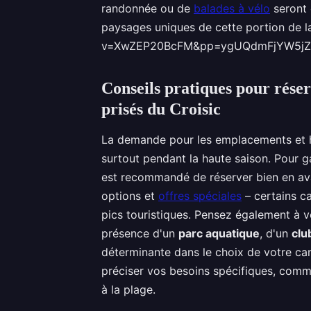
randonnée ou de
balades à vélo
seront 
paysages uniques de cette portion de 
v=XwZEP20BcFM&pp=ygUQdmFjYW5j
Conseils pratiques pour réser
prisés du Croisic
La demande pour les emplacements et h
surtout pendant la haute saison. Pour g
est recommandé de réserver bien en ava
options et
offres spéciales
– certains c
pics touristiques. Pensez également à véri
présence d'un
parc aquatique
, d'un
clu
déterminante dans le choix de votre cam
préciser vos besoins spécifiques, comme
à la plage.