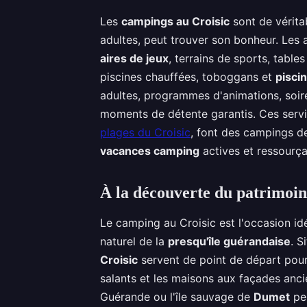
Les
campings au Croisic
sont de vérita
adultes, peut trouver son bonheur. Les 
aires de jeux
, terrains de sports, tabl
piscines chauffées, toboggans et
pisci
adultes, programmes d'animations, soir
moments de détente garantis. Ces servic
plages du Croisic
, font des campings de
vacances camping
actives et ressourça
À la découverte du patrimoin
Le camping au Croisic est l'occasion idé
naturel de la
presqu'île guérandaise
. S
Croisic
servent de point de départ pour 
salants et les maisons aux façades anci
Guérande ou l'île sauvage de
Dumet
peu