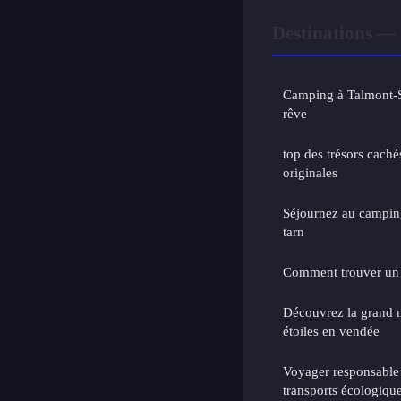
Destinations — 
Camping à Talmont-Sa
rêve
top des trésors cach
originales
Séjournez au camping 
tarn
Comment trouver un h
Découvrez la grand m
étoiles en vendée
Voyager responsable 
transports écologique