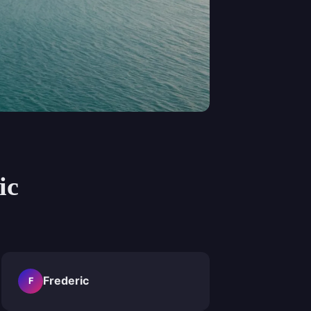
ic
Frederic
F