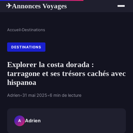
Annonces Voyages
✈
Accueil
›
Destinations
DESTINATIONS
Explorer la costa dorada :
tarragone et ses trésors cachés avec
hispanoa
Adrien
•
31 mai 2025
•
6 min de lecture
Adrien
A